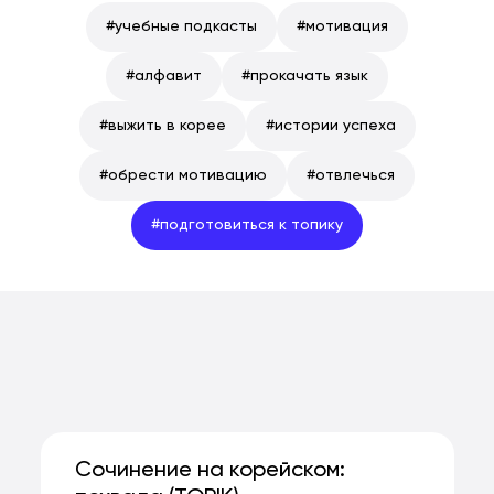
#
учебные подкасты
#
мотивация
#
алфавит
#
прокачать язык
#
выжить в корее
#
истории успеха
#
обрести мотивацию
#
отвлечься
#
подготовиться к топику
Сочинение на корейском: