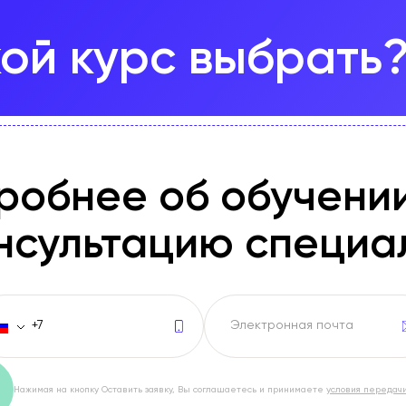
кой курс выбрать
дробнее
об обучении
нсультацию специа
Нажимая на кнопку Оставить заявку, Вы соглашаетесь и принимаете
условия передач