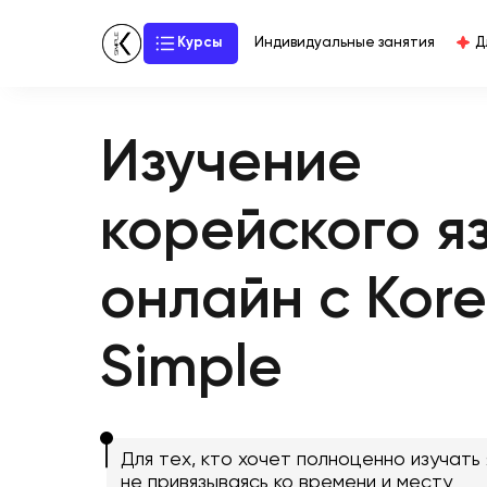
Курсы
Индивидуальные занятия
Д
Изучение
корейского я
онлайн с Kor
Simple
Для тех, кто хочет полноценно изучать 
не привязываясь ко времени и месту