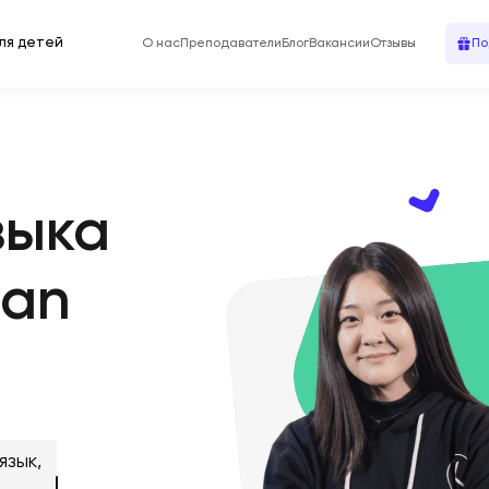
ля детей
О нас
Преподаватели
Блог
Вакансии
Отзывы
По
зыка
ean
язык,