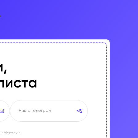
?
,
листа
и информации