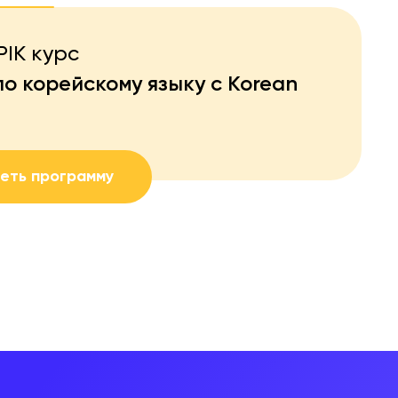
PIK курс
по корейскому языку с Korean
еть программу