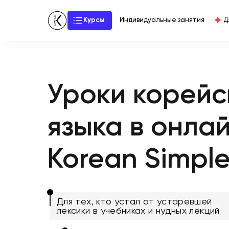
Курсы
Индивидуальные занятия
Д
Уроки корейс
языка в онла
Korean Simpl
Для тех, кто устал от устаревшей
лексики в учебниках и нудных лекций