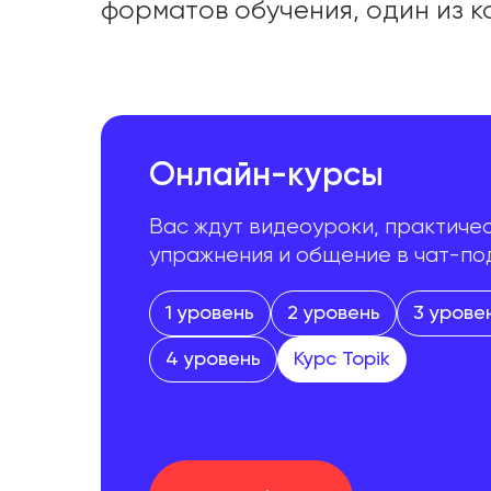
форматов обучения, один из к
Онлайн-курсы
Вас ждут видеоуроки, практиче
упражнения и общение в чат-п
1 уровень
2 уровень
3 урове
4 уровень
Курс Topik