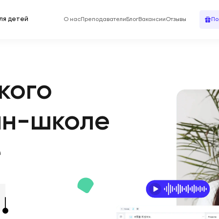
ля детей
О нас
Преподаватели
Блог
Вакансии
Отзывы
По
кого
йн-школе
e