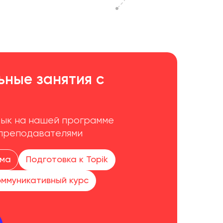
ные занятия с
зык на нашей программе
 преподавателями
мма
Подготовка к Topik
оммуникативный курс