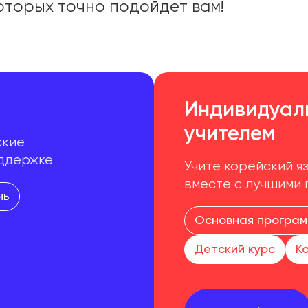
оторых точно подойдет вам!
Индивидуаль
учителем
ские
оддержке
Учите корейский я
вместе с лучшими
нь
Основная програ
Детский курс
К