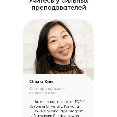
Учитесь у сильных
преподавателей
Ольга Ким
Опыт преподавания
в школе
4 года
Наличие сертификата TOPIK,
Yonsei University, Konyang
University language program
Выпускник Sungkyunkwan