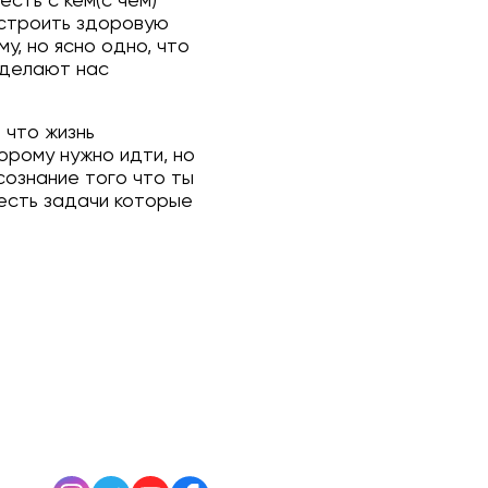
сть с кем(с чем)
 строить здоровую
у, но ясно одно, что
 делают нас
 что жизнь
орому нужно идти, но
сознание того что ты
 есть задачи которые