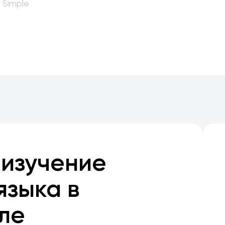
 Simple
 изучение
языка в
ле