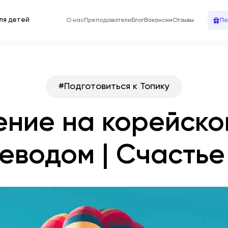
ля детей
О нас
Преподаватели
Блог
Вакансии
Отзывы
По
#
Подготовиться к Топику
ние на корейско
еводом | Счастье