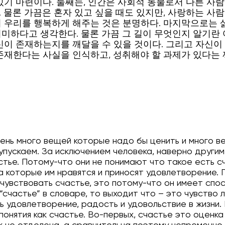
있기 마련이다. 둘째는, 인간은 사회적 동물로서 다른 사
 물론 가끔은 혼자 있고 싶을 때도 있지만, 사랑하는 사람,
 우리를 행복하게 해주는 것은 분명하다. 마지막으로는 삶
미하다고 생각한다. 물론 가끔 그 길이 무엇인지 알기란
신이 존재하는지를 깨달을 수 있을 것이다. 그리고 자신이
존재한다는 사실을 인식하고, 성취해야 할 과제가 있다는
чень много вещей которые надо бы ценить и много в
упускаем. За исключением человека, наверно други
стье. Потому-что они не понимают что такое есть сч
а которые им нравятся и приносят удовлетворение. 
 чувствовать счастье, это потому-что он имеет спо
“счастье” в словаре, то выходит что – это чувство 
 удовлетворение, радость и удовольствие в жизни. 
онятия как счастье. Во-первых, счастье это оценка 