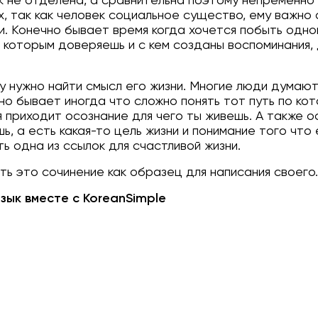
к не отделена, а сравнительна поэтому непременно е
х, так как человек социальное существо, ему важно
и. Конечно бывает время когда хочется побыть одном
 которым доверяешь и с кем созданы воспоминания,
у нужно найти смысл его жизни. Многие люди думают
о бывает иногда что сложно понять тот путь по кот
 приходит осознание для чего ты живешь. А также о
, а есть какая-то цель жизни и понимание того что
ь одна из ссылок для счастливой жизни.
ь это сочинение как образец для написания своего.
зык вместе с KoreanSimple