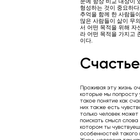
문에 항상 비교 대상이 
형성하는 것이 중요하다.
추억을 함께 한 사람들이
많은 사람들이 삶이 무의
서 어떤 목적을 위해 자
라 어떤 목적을 가지고 
이다.
Счастье
Проживая эту жизнь о
которые мы попросту 
такое понятие как сча
них также есть чувств
только человек может
поискать смысл слова 
котором ты чувствуешь
особенностей такого п