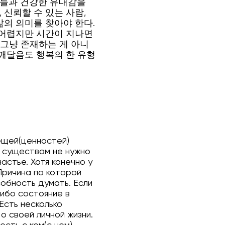
람들과 건강한 유대감을
 신뢰할 수 있는 사람,
의 의미를 찾아야 한다.
 어렵지만 시간이 지나면
 그냥 존재하는 게 아니
 깨달음도 행복의 한 유형
ещей(ценностей)
м существам не нужно
астье. Хотя конечно у
Причина по которой
собность думать. Если
либо состояние в
Есть несколько
о своей личной жизни.