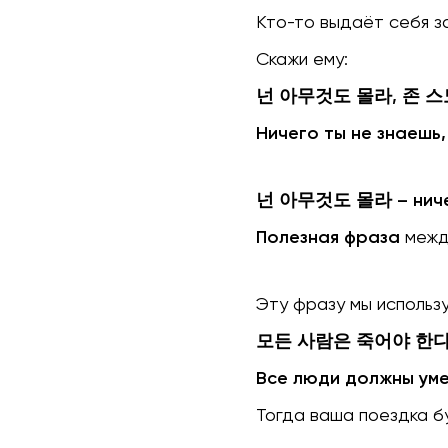
Кто-то выдаёт себя 
Скажи ему:
넌 아무것도 몰라, 존 스
Ничего ты не знаешь,
넌 아무것도 몰라 – ничег
Полезная фраза
межд
Эту фразу мы использ
모든 사람은 죽어야 한
Все люди должны ум
Тогда ваша поездка 