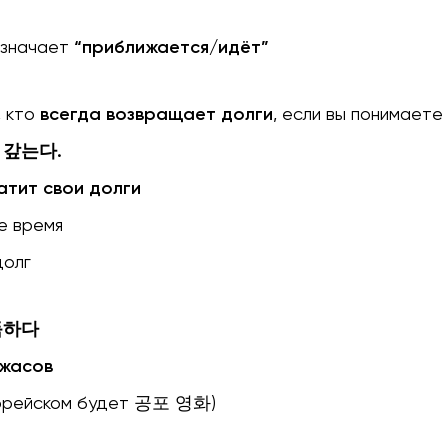
значает
“приближается/идёт”
, кто
всегда возвращает долги
, если вы понимаете
 갚는다.
атит свои долги
 время
олг
득하다
ужасов
орейском будет 공포 영화)