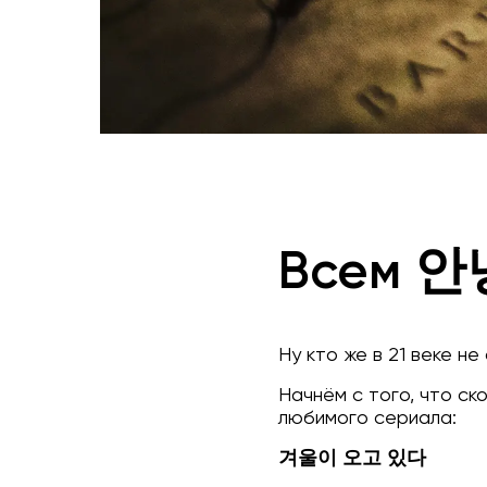
Всем 안
Ну кто же в 21 веке н
Начнём с того, что с
любимого сериала:
겨울이 오고 있다