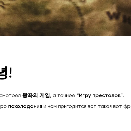
녕!
е смотрел
왕좌의 게임
, а точнее
“Игру престолов”
.
коро
похолодания
и нам пригодится вот такая вот фр