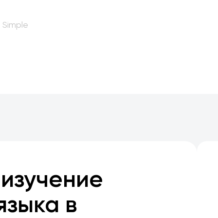
 Simple
 изучение
языка в