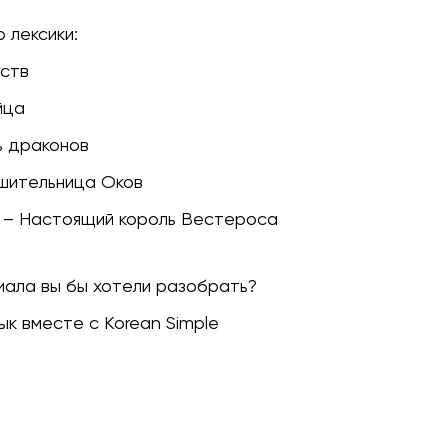
 лексики:
ств
йца
драконов
ительница Оков
астоящий король Вестероса
риала вы бы хотели разобрать?
ык вместе с Korean Simple