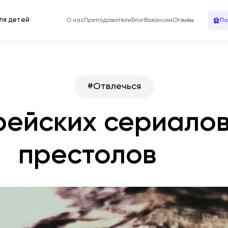
ля детей
О нас
Преподаватели
Блог
Вакансии
Отзывы
По
#
Отвлечься
рейских сериалов
престолов