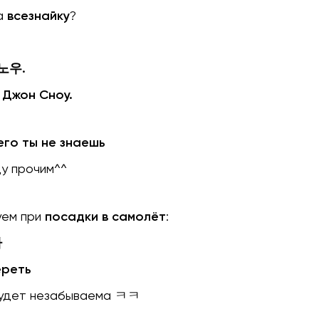
за
всезнайку
?
노우.
 Джон Сноу.
о ты не знаешь
у прочим^^
уем при
посадки в самолёт
:
다
ереть
будет незабываема ㅋㅋ