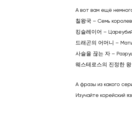
А вот вам ещё немного
칠왕국 – Семь королев
킹슬레이어 – Цареуби
드래곤의 어머니 – Мать 
사슬을 끊는 자 – Разруш
웨스테로스의 진정한 왕 – Н
А фразы из какого се
Изучайте корейский яз