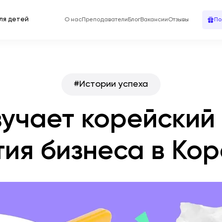
ля детей
О нас
Преподаватели
Блог
Вакансии
Отзывы
По
#
Истории успеха
зучает корейский
тия бизнеса в Ко