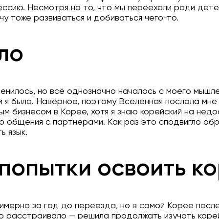
ессию. Несмотря на то, что мы переехали ради дете
очу тоже развиваться и добиваться чего-то.
ло
менилось, но всё однозначно началось с моего мышле
ой я была. Наверное, поэтому Вселенная послала мн
ым бизнесом в Корее, хотя я знаю корейский на нед
о общения с партнёрами. Как раз это сподвигло обр
ь язык.
попытки освоить к
римерно за год до переезда, но в самой Корее после
Это расстраивало — решила продолжать изучать коре