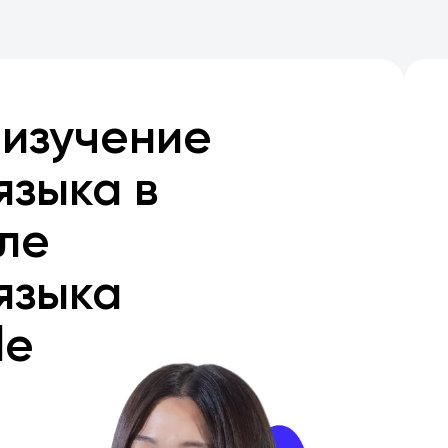
 изучение
языка в
ле
языка
le