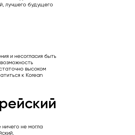
й, лучшего будущего
ния и несогласия быть
е возможность
остаточно высоком
атиться к Korean
орейский
 ничего не могла
йский.