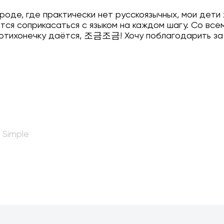
роде, где практически нет русскоязычных, мои дети
ется соприкасаться с языком на каждом шагу. Со вс
потихонечку даётся, 조금조금! Хочу поблагодарить за 
 Simple