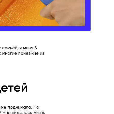
 семьёй, у меня 3
 многие приезжие из
детей
о не поднимала. Но
й мне виделась жизнь