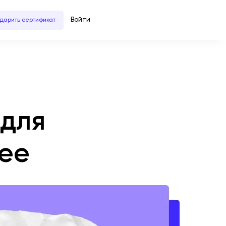
Войти
дарить сертификат
 для
рее