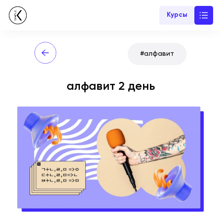
Курсы
#
алфавит
алфавит 2 день