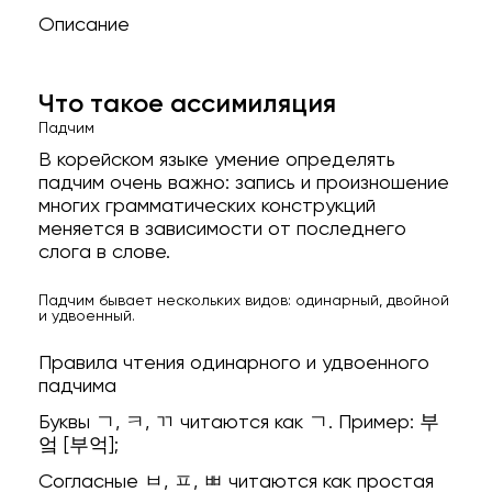
Описание
Что такое ассимиляция
Падчим
В корейском языке умение определять
падчим очень важно: запись и произношение
многих грамматических конструкций
меняется в зависимости от последнего
слога в слове.
Падчим бывает нескольких видов: одинарный, двойной
и удвоенный.
Правила чтения одинарного и удвоенного
падчима
Буквы ㄱ, ㅋ, ㄲ читаются как ㄱ. Пример: 부
엌 [부억];
Согласные ㅂ, ㅍ, ㅃ читаются как простая