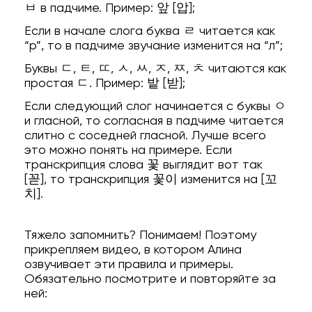
ㅂ в падчиме. Пример: 앞 [압];
Если в начале слога буква ㄹ читается как
“р”, то в падчиме звучание изменится на “л”;
Буквы ㄷ, ㅌ, ㄸ, ㅅ, ㅆ, ㅈ, ㅉ, ㅊ читаются как
простая ㄷ. Пример: 밭 [받];
Если следующий слог начинается с буквы ㅇ
и гласной, то согласная в падчиме читается
слитно с соседней гласной. Лучше всего
это можно понять на примере. Если
транскрипция слова 꽃 выглядит вот так
[꼳], то транскрипция 꽃이 изменится на [꼬
치].
Тяжело запомнить? Понимаем! Поэтому
прикрепляем видео, в котором Алина
озвучивает эти правила и примеры.
Обязательно посмотрите и повторяйте за
ней: