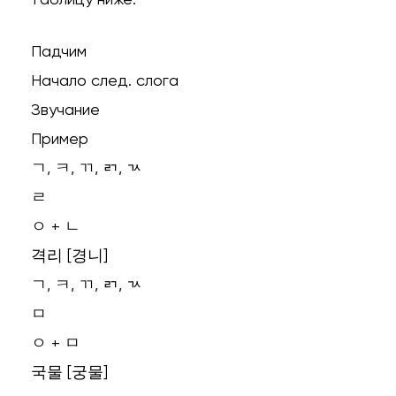
Падчим
Начало след. слога
Звучание
Пример
ㄱ, ㅋ, ㄲ, ㄺ, ㄳ
ㄹ
ㅇ + ㄴ
격리 [경니]
ㄱ, ㅋ, ㄲ, ㄺ, ㄳ
ㅁ
ㅇ + ㅁ
국물 [궁물]