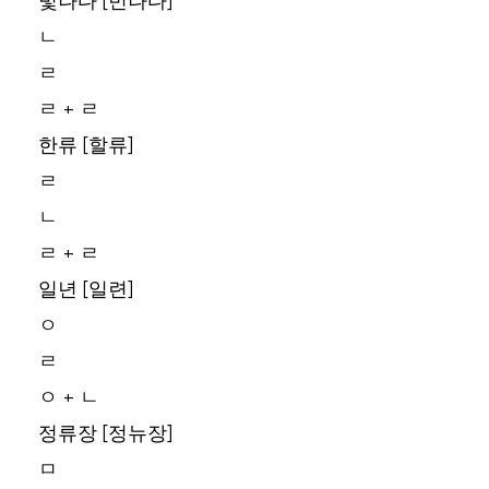
빛나다 [빈나다]
ㄴ
ㄹ
ㄹ + ㄹ
한류 [할류]
ㄹ
ㄴ
ㄹ + ㄹ
일년 [일련]
ㅇ
ㄹ
ㅇ + ㄴ
정류장 [정뉴장]
ㅁ